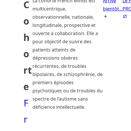
La cohorte French Minds est
Arrive
Le 
C
multicentrique,
bientôt...
PR
observationnelle, nationale,
o
longitudinale, prospective et
ouverte à collaboration. Elle a
h
pour objectif de suivre des
patients atteints de
o
dépressions sévères
récurrentes, de troubles
rt
bipolaires, de schizophrénie, de
premiers épisodes
e
psychotiques ou de troubles du
spectre de l’autisme sans
F
déficience intellectuelle.
r